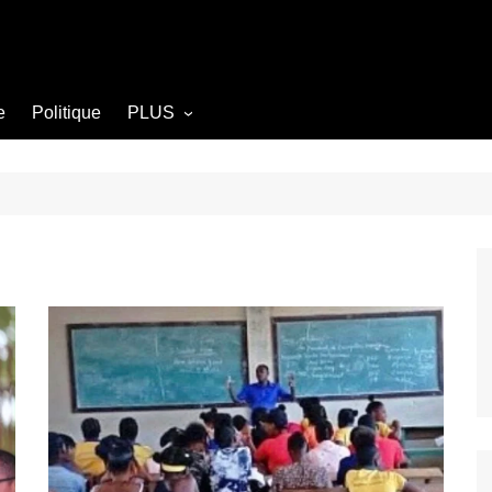
e
Politique
PLUS
Opinion
Culture
Diplomatie
Société
Agriculture
Littérature