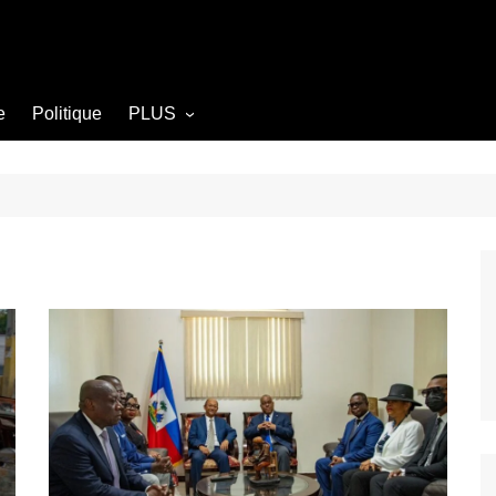
e
Politique
PLUS
Opinion
Culture
Diplomatie
Société
Agriculture
Littérature