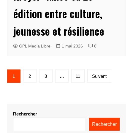
édition entre culture,
jeunesse et résilience
GPL Media Libre
1 mai 2026
0
Pagination
1
2
3
…
11
Suivant
des
publications
Rechercher
Rechercher