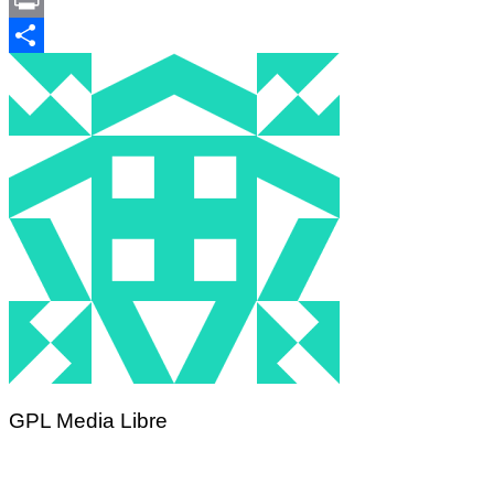
Translate
Print
Partager
GPL Media Libre
Navigation