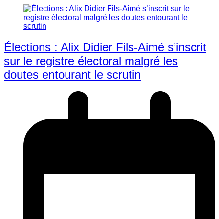
Élections : Alix Didier Fils-Aimé s’inscrit
sur le registre électoral malgré les
doutes entourant le scrutin