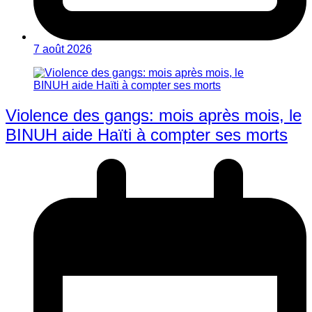
7 août 2026
Violence des gangs: mois après mois, le
BINUH aide Haïti à compter ses morts