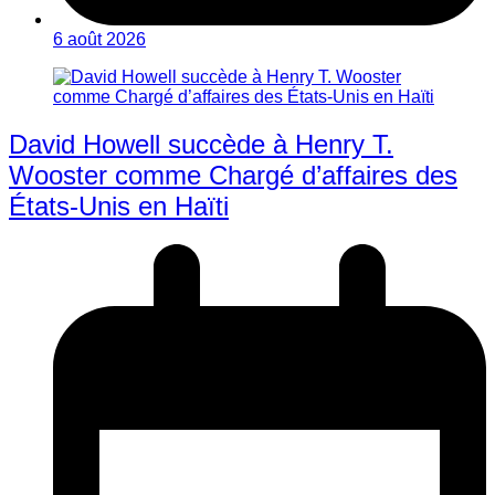
6 août 2026
David Howell succède à Henry T.
Wooster comme Chargé d’affaires des
États-Unis en Haïti