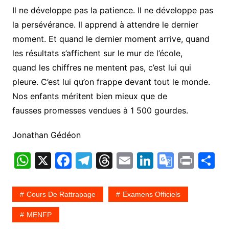
Il ne développe pas la patience. Il ne développe pas
la persévérance. Il apprend à attendre le dernier
moment. Et quand le dernier moment arrive, quand
les résultats s’affichent sur le mur de l’école,
quand les chiffres ne mentent pas, c’est lui qui
pleure. C’est lui qu’on frappe devant tout le monde.
Nos enfants méritent bien mieux que de
fausses promesses vendues à 1 500 gourdes.
Jonathan Gédéon
W
X
F
T
T
E
Li
G
Pr
P
h
a
el
hr
m
n
o
in
a
at
c
e
e
ai
k
o
t
t
Cours De Rattrapage
Examens Officiels
s
e
gr
a
l
e
gl
g
MENFP
A
b
a
d
dI
e
e