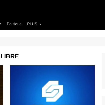
e
Politique
PLUS
Opinion
Culture
Diplomatie
 LIBRE
Société
Agriculture
Littérature