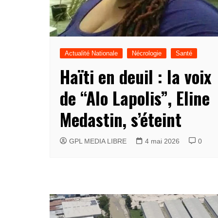
Actualité Nationale
Nécrologie
Santé
Haïti en deuil : la voix
de “Alo Lapolis”, Eline
Medastin, s’éteint
GPL MEDIA LIBRE
4 mai 2026
0