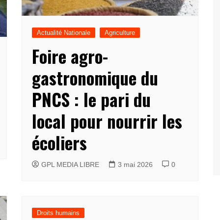
Actualité Nationale
Agriculture
Foire agro-
gastronomique du
PNCS : le pari du
local pour nourrir les
écoliers
GPL MEDIA LIBRE
3 mai 2026
0
Droits humains