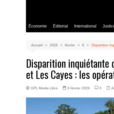
Économie
Éditorial
International
Justic
Accueil
2026
février
6
Disparition i
Disparition inquiétante 
et Les Cayes : les opér
GPL Media Libre
6 février 2026
0
A