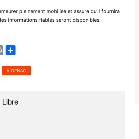
demeurer pleinement mobilisé et assure qu’il fournira
les informations fiables seront disponibles.
Pr
P
in
ar
t
ta
OFNAC
g
er
r
Libre