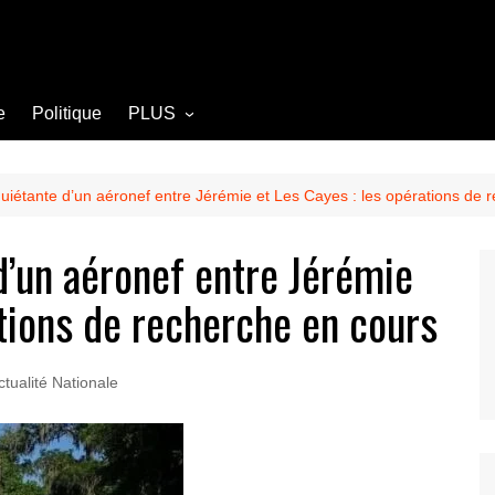
e
Politique
PLUS
Opinion
Culture
nquiétante d’un aéronef entre Jérémie et Les Cayes : les opérations de 
Diplomatie
d’un aéronef entre Jérémie
Société
ations de recherche en cours
Agriculture
Littérature
ctualité Nationale