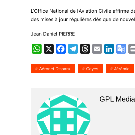
L’Office National de l’Aviation Civile affirme 
des mises à jour régulières dès que de nouvel
Jean Daniel PIERRE
W
X
F
T
T
E
Li
G
h
a
el
hr
m
n
o
at
c
e
e
ai
k
o
Aéronef Disparu
Cayes
Jérémie
s
e
gr
a
l
e
gl
A
b
a
d
dI
e
p
o
m
s
n
T
GPL Media 
p
o
a
k
n
sl