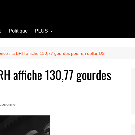
e
Politique
PLUS
Opinion
Culture
ence : la BRH affiche 130,77 gourdes pour un dollar US
Diplomatie
BRH affiche 130,77 gourdes
Société
Agriculture
Littérature
conomie