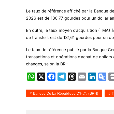
Le taux de référence affiché par la Banque de
2026 est de 130,77 gourdes pour un dollar a
En outre, le taux moyen d’acquisition (TMA) à
de transfert est de 131,61 gourdes pour un dol
Le taux de référence publié par la Banque Cent
transactions et opérations d’achat de dollars 
changes, selon la BRH.
W
X
F
T
T
E
Li
G
h
a
el
hr
m
n
o
at
c
e
e
ai
k
o
Banque De La République D’Haïti (BRH)
T
s
e
gr
a
l
e
gl
A
b
a
d
dI
e