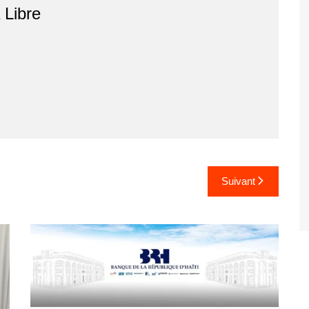
r
Libre
Suivant