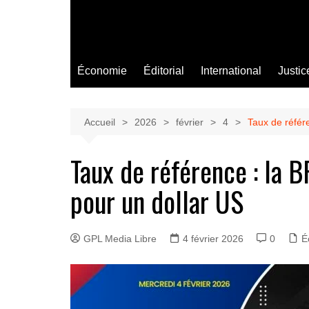
Économie
Éditorial
International
Justic
Accueil
2026
février
4
Taux de référ
Taux de référence : la 
pour un dollar US
GPL Media Libre
4 février 2026
0
É