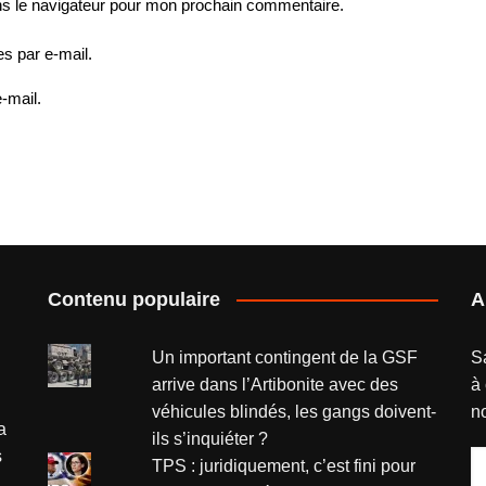
ns le navigateur pour mon prochain commentaire.
s par e-mail.
-mail.
Contenu populaire
A
Un important contingent de la GSF
S
arrive dans l’Artibonite avec des
à 
véhicules blindés, les gangs doivent-
no
a
ils s’inquiéter ?
s
A
TPS : juridiquement, c’est fini pour
e-