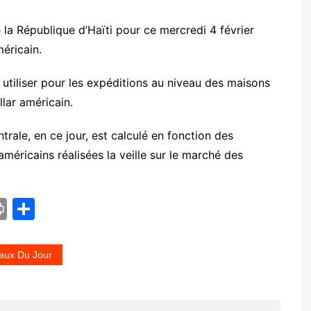
 la République d’Haïti pour ce mercredi 4 février
méricain.
 utiliser pour les expéditions au niveau des maisons
lar américain.
rale, en ce jour, est calculé en fonction des
américains réalisées la veille sur le marché des
Pr
P
in
ar
t
ta
aux Du Jour
g
er