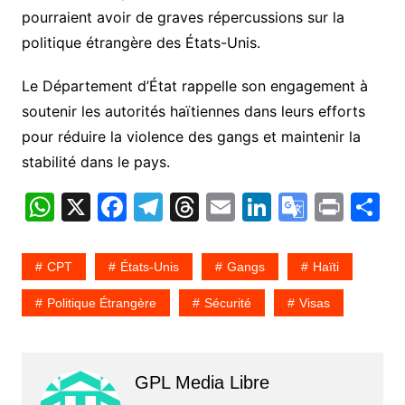
pourraient avoir de graves répercussions sur la
politique étrangère des États-Unis.
Le Département d’État rappelle son engagement à
soutenir les autorités haïtiennes dans leurs efforts
pour réduire la violence des gangs et maintenir la
stabilité dans le pays.
W
X
F
T
T
E
Li
G
Pr
P
h
a
el
hr
m
n
o
in
a
at
c
e
e
ai
k
o
t
t
CPT
États-Unis
Gangs
Haïti
s
e
gr
a
l
e
gl
g
Politique Étrangère
Sécurité
Visas
A
b
a
d
dI
e
e
p
o
m
s
n
Tr
p
o
a
GPL Media Libre