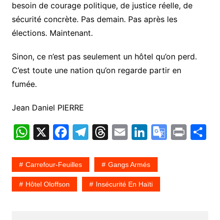
besoin de courage politique, de justice réelle, de
sécurité concrète. Pas demain. Pas après les
élections. Maintenant.
Sinon, ce n’est pas seulement un hôtel qu’on perd.
C’est toute une nation qu’on regarde partir en
fumée.
Jean Daniel PIERRE
W
X
F
T
T
E
Li
G
Pr
P
h
a
el
hr
m
n
o
in
a
at
c
e
e
ai
k
o
t
t
Carrefour-Feuilles
Gangs Armés
s
e
gr
a
l
e
gl
g
Hôtel Oloffson
Insécurité En Haïti
A
b
a
d
dI
e
e
p
o
m
s
n
Tr