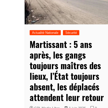
Actualité Nationale
Sécurité
Martissant : 5 ans
après, les gangs
toujours maîtres des
lieux, l’État toujours
absent, les déplacés
attendent leur retour
GPL Media Libre
1 juin 2026
0