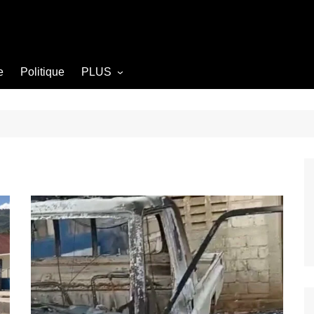
e
Politique
PLUS
Opinion
Culture
Diplomatie
Société
Agriculture
Littérature