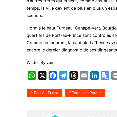
d’autres frères qui étaient, comme eux aussi,
temps, la ville devient de plus en plus un espa
secours.
Hormis le haut Turgeau, Canapé-Vert, Bourdon 
quartiers de Port-au-Prince sont contrôlés s
Comme un mourant, la capitale haïtienne ave
encore le dernier diagnostic de ses dirigeants
Wilder Sylvain
W
X
F
T
T
E
Li
G
h
a
el
hr
m
n
o
at
c
e
e
ai
k
o
Port-Au-Prince
Territoires Perdus
s
e
gr
a
l
e
gl
A
b
a
d
dI
e