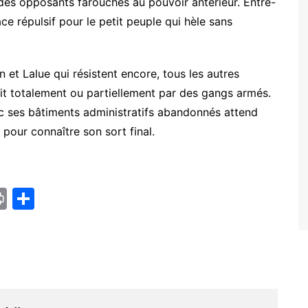
 des opposants farouches au pouvoir antérieur. Entre-
ce répulsif pour le petit peuple qui hèle sans
et Lalue qui résistent encore, tous les autres
oit totalement ou partiellement par des gangs armés.
c ses bâtiments administratifs abandonnés attend
 pour connaître son sort final.
Pr
P
in
ar
t
ta
g
er