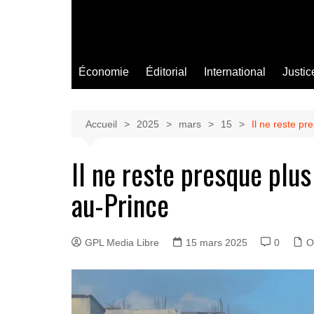
Économie
Éditorial
International
Justic
Accueil
2025
mars
15
Il ne reste pr
Il ne reste presque plus
au-Prince
GPL Media Libre
15 mars 2025
0
O