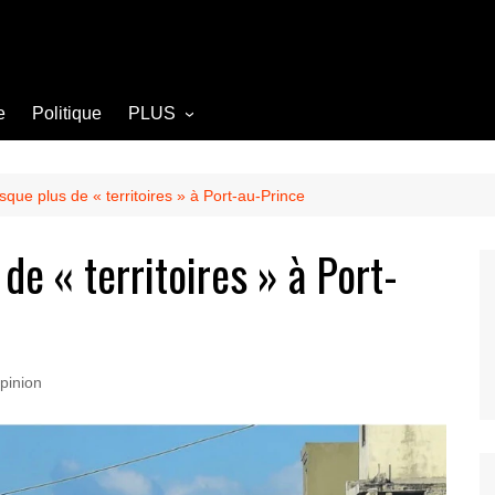
e
Politique
PLUS
Opinion
Culture
esque plus de « territoires » à Port-au-Prince
Diplomatie
 de « territoires » à Port-
Société
Agriculture
Littérature
pinion