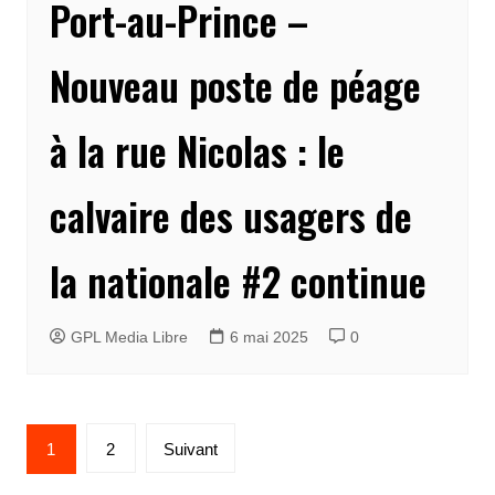
Port-au-Prince –
Nouveau poste de péage
à la rue Nicolas : le
calvaire des usagers de
la nationale #2 continue
GPL Media Libre
6 mai 2025
0
Pagination
1
2
Suivant
des