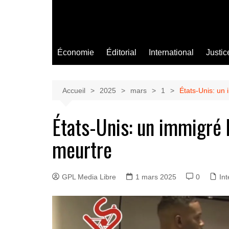
Économie
Éditorial
International
Justic
Accueil
2025
mars
1
États-Unis: un 
États-Unis: un immigré h
meurtre
GPL Media Libre
1 mars 2025
0
Int