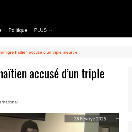
e
Politique
PLUS
Opinion
Culture
immigré haïtien accusé d’un triple meurtre
Diplomatie
aïtien accusé d’un triple
Société
Agriculture
Littérature
ernational