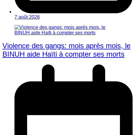
7 août 2026
Violence des gangs: mois après mois, le
BINUH aide Haïti à compter ses morts