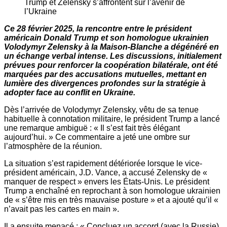
Ce 28 février 2025, la rencontre entre le président
américain Donald Trump et son homologue ukrainien
Volodymyr Zelensky à la Maison-Blanche a dégénéré en
un échange verbal intense. Les discussions, initialement
prévues pour renforcer la coopération bilatérale, ont été
marquées par des accusations mutuelles, mettant en
lumière des divergences profondes sur la stratégie à
adopter face au conflit en Ukraine.
Dès l’arrivée de Volodymyr Zelensky, vêtu de sa tenue
habituelle à connotation militaire, le président Trump a lancé
une remarque ambiguë : « Il s’est fait très élégant
aujourd’hui. » Ce commentaire a jeté une ombre sur
l’atmosphère de la réunion.
La situation s’est rapidement détériorée lorsque le vice-
président américain, J.D. Vance, a accusé Zelensky de «
manquer de respect » envers les États-Unis. Le président
Trump a enchaîné en reprochant à son homologue ukrainien
de « s’être mis en très mauvaise posture » et a ajouté qu’il «
n’avait pas les cartes en main ».
Il a ensuite menacé : « Concluez un accord (avec la Russie)