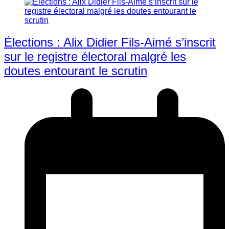
Élections : Alix Didier Fils-Aimé s’inscrit
sur le registre électoral malgré les
doutes entourant le scrutin