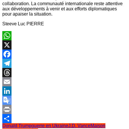
collaboration. La communauté internationale reste attentive
aux développements à venir et aux efforts diplomatiques
pour apaiser la situation.
Steeve Luc PIERRE
WhatsApp
X
Facebook
Telegram
Threads
Email
LinkedIn
Google
Translate
Print
Donald Trump
guerre en Ukraine
J.D. Vance
Maison
Partager