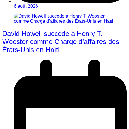
6 août 2026
David Howell succède à Henry T.
Wooster comme Chargé d’affaires des
États-Unis en Haïti