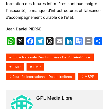
formation des futures infirmières continue malgré
l’insécurité, le manque d’infrastructures et l’absence
d’accompagnement durable de l’État.
Jean Daniel PIERRE
W
X
F
T
T
E
Li
G
Pr
P
h
a
el
hr
m
n
o
in
a
at
c
e
e
ai
k
o
t
t
École Nationale Des Infirmières De Port-Au-Prince
s
e
gr
a
l
e
gl
g
ENIP
FMP
A
b
a
d
dI
e
e
Journée Internationale Des Infirmières
MSPP
p
o
m
s
n
Tr
p
o
a
k
n
GPL Media Libre
sl