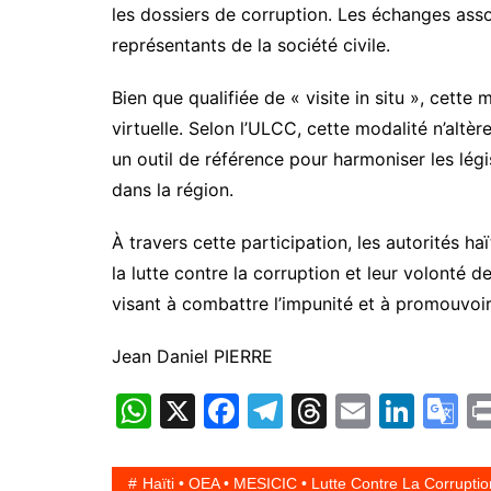
les dossiers de corruption. Les échanges asso
représentants de la société civile.
Bien que qualifiée de « visite in situ », cett
virtuelle. Selon l’ULCC, cette modalité n’altè
un outil de référence pour harmoniser les lég
dans la région.
À travers cette participation, les autorités 
la lutte contre la corruption et leur volonté 
visant à combattre l’impunité et à promouvoir
Jean Daniel PIERRE
W
X
F
T
T
E
Li
G
h
a
el
hr
m
n
o
at
c
e
e
ai
k
o
Haïti • OEA • MESICIC • Lutte Contre La Corruptio