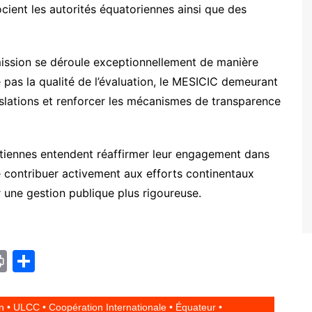
cient les autorités équatoriennes ainsi que des
e mission se déroule exceptionnellement de manière
re pas la qualité de l’évaluation, le MESICIC demeurant
islations et renforcer les mécanismes de transparence
haïtiennes entendent réaffirmer leur engagement dans
de contribuer activement aux efforts continentaux
 une gestion publique plus rigoureuse.
Pr
P
in
ar
t
ta
n • ULCC • Coopération Internationale • Équateur •