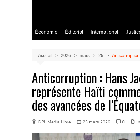
Économie
Éditorial
International
Justic
Accueil
2026
mars
25
Anticorruptio
Anticorruption : Hans J
représente Haïti comme 
des avancées de l’Équat
GPL Media Libre
25 mars 2026
0
I