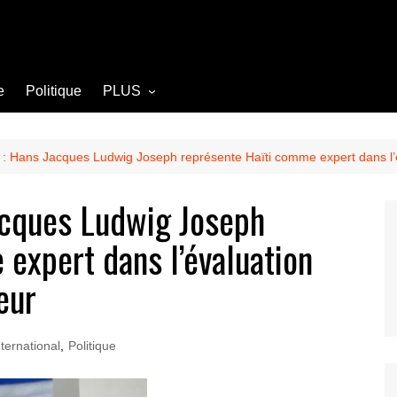
e
Politique
PLUS
Opinion
Culture
n : Hans Jacques Ludwig Joseph représente Haïti comme expert dans l’
Diplomatie
acques Ludwig Joseph
Société
expert dans l’évaluation
Agriculture
Littérature
eur
nternational
,
Politique