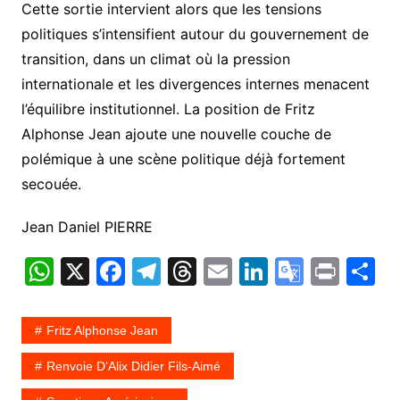
Cette sortie intervient alors que les tensions
politiques s’intensifient autour du gouvernement de
transition, dans un climat où la pression
internationale et les divergences internes menacent
l’équilibre institutionnel. La position de Fritz
Alphonse Jean ajoute une nouvelle couche de
polémique à une scène politique déjà fortement
secouée.
Jean Daniel PIERRE
W
X
F
T
T
E
Li
G
Pr
P
h
a
el
hr
m
n
o
in
a
at
c
e
e
ai
k
o
t
t
Fritz Alphonse Jean
s
e
gr
a
l
e
gl
g
Renvoie D’Alix Didier Fils-Aimé
A
b
a
d
dI
e
e