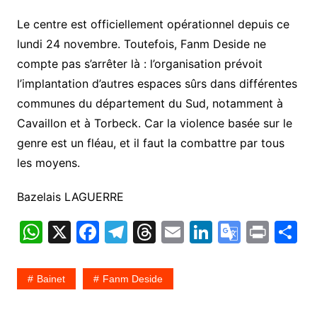
Le centre est officiellement opérationnel depuis ce
lundi 24 novembre. Toutefois, Fanm Deside ne
compte pas s’arrêter là : l’organisation prévoit
l’implantation d’autres espaces sûrs dans différentes
communes du département du Sud, notamment à
Cavaillon et à Torbeck. Car la violence basée sur le
genre est un fléau, et il faut la combattre par tous
les moyens.
Bazelais LAGUERRE
W
X
F
T
T
E
Li
G
Pr
P
h
a
el
hr
m
n
o
in
a
at
c
e
e
ai
k
o
t
t
Bainet
Fanm Deside
s
e
gr
a
l
e
gl
g