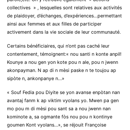
collectives » , lesquelles sont relatives aux activités
de plaidoyer, d’échanges, d’expériences…permettant
ainsi aux femmes et aux filles de participer
activement dans la vie sociale de leur communauté.
Certains bénéficiaires, qui n’ont pas caché leur
contentement, témoignent:« nou santi n konte anpil!
Kounye a nou gen yon kote pou n ale, pou n jwenn
akonpayman. N ap di n mèsi paske n te toujou ap
sipòte n, ankonpanye n…»
« Souf Fedia pou Diyite se yon avanse enpòtan nan
avantaj fanm k ap viktim vyolans yo. Mwen pa gen
mo pou m di mèsi pou sant sa a nou jwenn nan
kominote a, sa ogmante fòs nou pou n kontinye
goumen Kont vyolans…», se réjouit Françoise