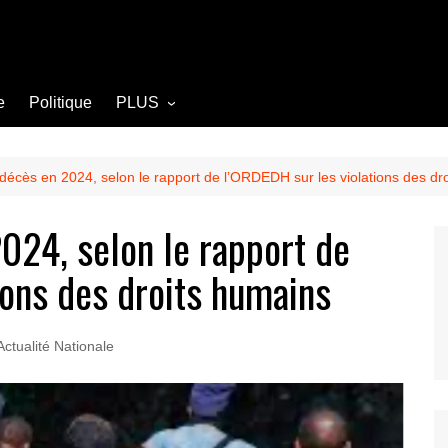
e
Politique
PLUS
Opinion
Culture
8 décès en 2024, selon le rapport de l’ORDEDH sur les violations des dr
Diplomatie
2024, selon le rapport de
Société
ions des droits humains
Agriculture
Littérature
Actualité Nationale