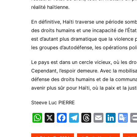
réalité haïtienne.
En définitive, Haïti traverse une période som
des droits humains et une incapacité de l’État 
est d’autant plus dramatique que la violence
les groupes d’autodéfense, les opérations polic
Le pays est dans un cercle vicieux, où les d
Cependant, l’espoir demeure. Avec la mobilis
défense des droits humains et de la communaut
avenir plus sûr pour Haïti, où la paix et la jus
Steeve Luc PIERRE
W
X
F
T
T
E
Li
G
h
a
el
hr
m
n
o