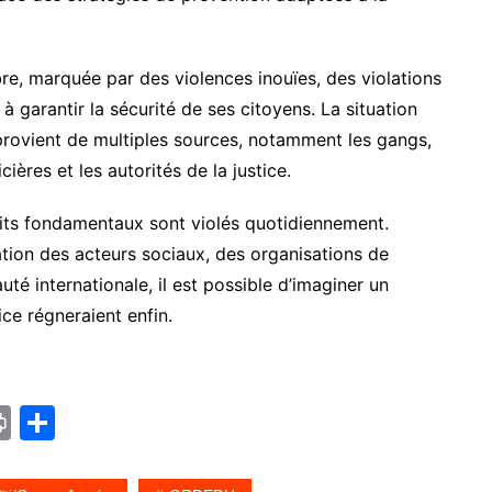
bre, marquée par des violences inouïes, des violations
à garantir la sécurité de ses citoyens. La situation
 provient de multiples sources, notamment les gangs,
ières et les autorités de la justice.
roits fondamentaux sont violés quotidiennement.
ation des acteurs sociaux, des organisations de
é internationale, il est possible d’imaginer un
tice régneraient enfin.
Pr
P
in
ar