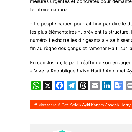
mesures urgentes et concrètes pour démanteler
territoire national.
« Le peuple haïtien pourrait finir par dire le
les plus élémentaires », prévient la structure
numéro 1 exhorte les dirigeants à « se hisser 
fin au règne des gangs et ramener Haïti sur 
En conclusion, le parti réaffirme son engage
« Vive la République ! Vive Haïti ! An n met Ay
W
X
F
T
T
E
Li
G
h
a
el
hr
m
n
o
at
c
e
e
ai
k
o
Massacre À Cité Soleil/ Ayiti Kanpe/ Joseph Harry
s
e
gr
a
l
e
gl
A
b
a
d
dI
e