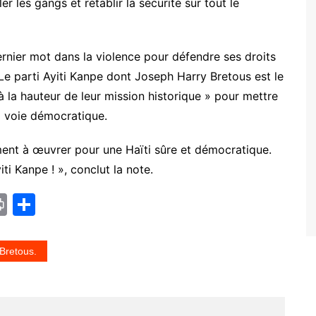
 les gangs et rétablir la sécurité sur tout le
 dernier mot dans la violence pour défendre ses droits
. Le parti Ayiti Kanpe dont Joseph Harry Bretous est le
à la hauteur de leur mission historique » pour mettre
la voie démocratique.
ment à œuvrer pour une Haïti sûre et démocratique.
iti Kanpe ! », conclut la note.
Pr
P
in
ar
t
ta
 Bretous.
g
er