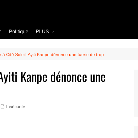
e
Politique
PLUS
Opinion
Culture
à Cité Soleil: Ayiti Kanpe dénonce une tuerie de trop
Diplomatie
 Ayiti Kanpe dénonce une
Société
Agriculture
Littérature
Insécurité