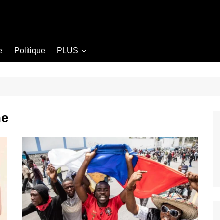
e
Politique
PLUS
Opinion
Culture
Diplomatie
ne
Société
Agriculture
Littérature