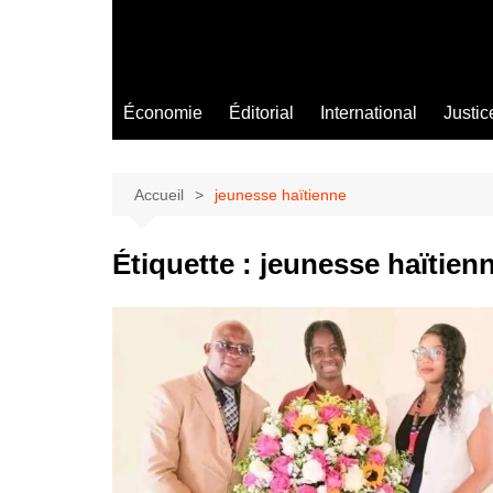
Économie
Éditorial
International
Justic
Accueil
jeunesse haïtienne
Étiquette :
jeunesse haïtien