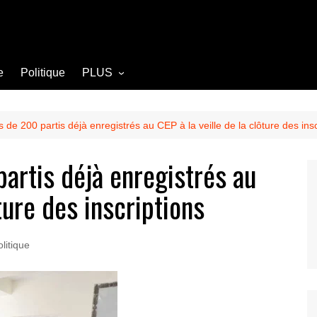
e
Politique
PLUS
Opinion
Culture
us de 200 partis déjà enregistrés au CEP à la veille de la clôture des ins
Diplomatie
partis déjà enregistrés au
Société
ture des inscriptions
Agriculture
Littérature
litique