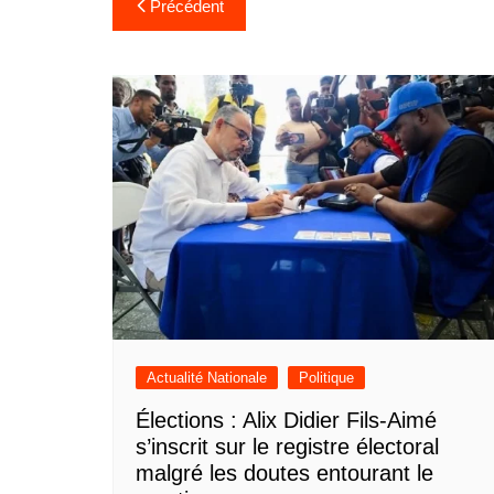
Navigation
Précédent
de
l’article
Actualité Nationale
Politique
Élections : Alix Didier Fils-Aimé
s’inscrit sur le registre électoral
malgré les doutes entourant le