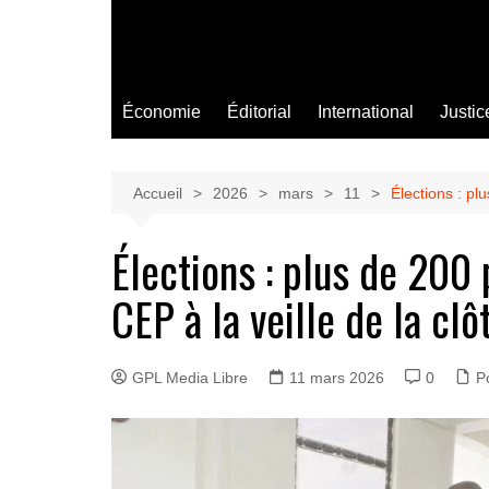
Économie
Éditorial
International
Justic
Accueil
2026
mars
11
Élections : pl
Élections : plus de 200 
CEP à la veille de la clô
GPL Media Libre
11 mars 2026
0
Po