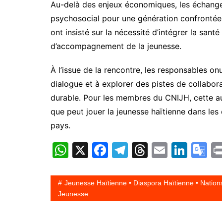
Au-delà des enjeux économiques, les échange
psychosocial pour une génération confrontée 
ont insisté sur la nécessité d’intégrer la sant
d’accompagnement de la jeunesse.
À l’issue de la rencontre, les responsables on
dialogue et à explorer des pistes de collabor
durable. Pour les membres du CNIJH, cette au
que peut jouer la jeunesse haïtienne dans les
pays.
W
X
F
T
T
E
Li
G
h
a
el
hr
m
n
o
at
c
e
e
ai
k
o
Jeunesse Haïtienne • Diaspora Haïtienne • Natio
s
e
gr
a
l
e
gl
Jeunesse
A
b
a
d
dI
e