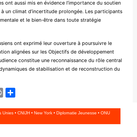
s ont aussi mis en évidence l’importance du soutien
à un climat d’incertitude prolongée. Les participants
é mentale et le bien-être dans toute stratégie
usiens ont exprimé leur ouverture à poursuivre le
ation alignées sur les Objectifs de développement
dience constitue une reconnaissance du rôle central
 dynamiques de stabilisation et de reconstruction du
Pr
P
in
ar
t
ta
ns Unies • CNIJH • New York • Diplomatie Jeunesse • ONU
g
er