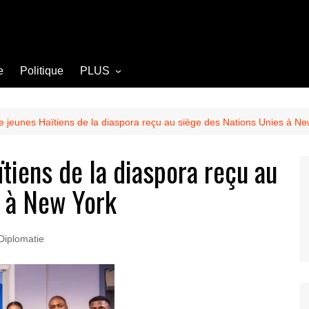
e
Politique
PLUS
Opinion
Culture
 jeunes Haïtiens de la diaspora reçu au siège des Nations Unies à Ne
Diplomatie
tiens de la diaspora reçu au
Société
s à New York
Agriculture
Littérature
Diplomatie