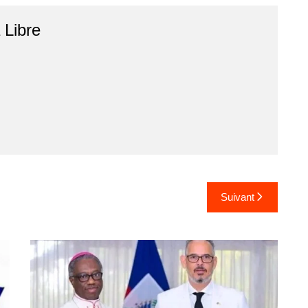
r
Libre
Suivant