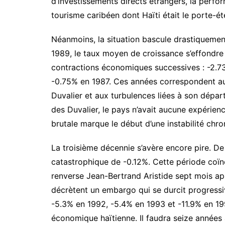
d’investissements directs étrangers, la perfo
tourisme caribéen dont Haïti était le porte-é
Néanmoins, la situation bascule drastiquemen
1989, le taux moyen de croissance s’effondre 
contractions économiques successives : -2.7
-0.75% en 1987. Ces années correspondent a
Duvalier et aux turbulences liées à son dépar
des Duvalier, le pays n’avait aucune expérienc
brutale marque le début d’une instabilité chro
La troisième décennie s’avère encore pire. De
catastrophique de -0.12%. Cette période coïn
renverse Jean-Bertrand Aristide sept mois aprè
décrètent un embargo qui se durcit progress
-5.3% en 1992, -5.4% en 1993 et -11.9% en 1994
économique haïtienne. Il faudra seize années 