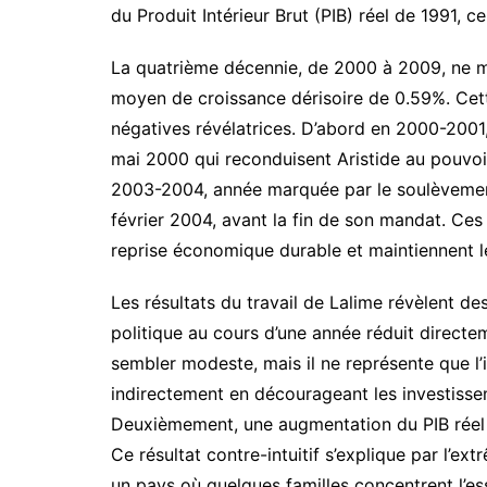
du Produit Intérieur Brut (PIB) réel de 1991, cel
La quatrième décennie, de 2000 à 2009, ne m
moyen de croissance dérisoire de 0.59%. Ce
négatives révélatrices. D’abord en 2000-2001,
mai 2000 qui reconduisent Aristide au pouvoi
2003-2004, année marquée par le soulèvement
février 2004, avant la fin de son mandat. Ce
reprise économique durable et maintiennent 
Les résultats du travail de Lalime révèlent de
politique au cours d’une année réduit directe
sembler modeste, mais il ne représente que l’imp
indirectement en décourageant les investissem
Deuxièmement, une augmentation du PIB réel d
Ce résultat contre-intuitif s’explique par l’ex
un pays où quelques familles concentrent l’es