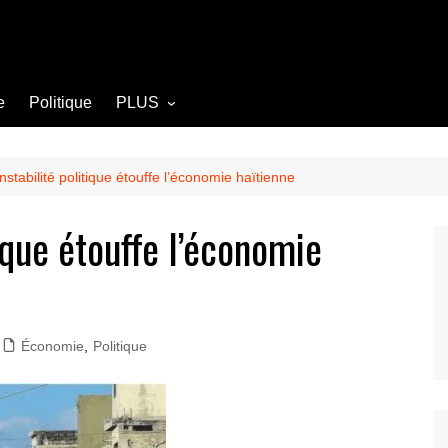
e
Politique
PLUS
Opinion
Culture
nstabilité politique étouffe l’économie haïtienne
Diplomatie
tique étouffe l’économie
Société
Agriculture
Littérature
Économie
,
Politique