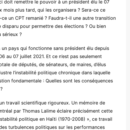
ci doit remettre le pouvoir à un président élu le 07
six mois plus tard, qui les organisera ? Sera-ce ce
e un CPT remanié ? Faudra-t-il une autre transition
lle disparu pour permettre des élections ? Ou bien
u sérieux ?
 un pays qui fonctionne sans président élu depuis
06 au 07 juillet 2021. Et ce n’est pas seulement
totale de députés, de sénateurs, de maires, d’élus
lustre l’instabilité politique chronique dans laquelle
uestion fondamentale : Quelles sont les conséquences
 ?
 un travail scientifique rigoureux. Un mémoire de
ontréal par Thomas Lalime éclaire précisément cette
stabilité politique en Haïti (1970-2008) », ce travail
 des turbulences politiques sur les performances