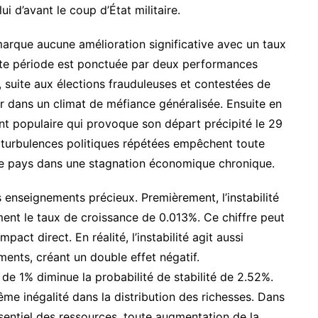
ui d’avant le coup d’État militaire.
arque aucune amélioration significative avec un taux
tte période est ponctuée par deux performances
 suite aux élections frauduleuses et contestées de
r dans un climat de méfiance généralisée. Ensuite en
 populaire qui provoque son départ précipité le 29
s turbulences politiques répétées empêchent toute
le pays dans une stagnation économique chronique.
s enseignements précieux. Premièrement, l’instabilité
ment le taux de croissance de 0.013%. Ce chiffre peut
act direct. En réalité, l’instabilité agit aussi
ents, créant un double effet négatif.
e 1% diminue la probabilité de stabilité de 2.52%.
trême inégalité dans la distribution des richesses. Dans
sentiel des ressources, toute augmentation de la