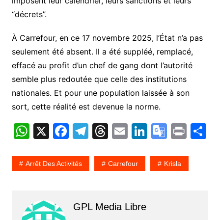
imposent leur calendrier, leurs sanctions et leurs
“décrets”.
À Carrefour, en ce 17 novembre 2025, l’État n’a pas
seulement été absent. Il a été suppléé, remplacé,
effacé au profit d’un chef de gang dont l’autorité
semble plus redoutée que celle des institutions
nationales. Et pour une population laissée à son
sort, cette réalité est devenue la norme.
W
X
F
T
T
E
Li
G
Pr
P
h
a
el
hr
m
n
o
in
a
at
c
e
e
ai
k
o
t
t
Arrêt Des Activités
Carrefour
Krisla
s
e
gr
a
l
e
gl
g
A
b
a
d
dI
e
e
p
o
m
s
n
Tr
GPL Media Libre