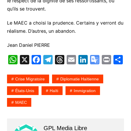
le respect de la dignité de ses ressortissants, où
qu’ils se trouvent.
Le MAEC a choisi la prudence. Certains y verront du
réalisme. D’autres, un abandon.
Jean Daniel PIERRE
W
X
F
T
T
E
Li
G
Pr
P
h
a
el
hr
m
n
o
in
a
at
c
e
e
ai
k
o
t
t
Crise Migratoire
Diplomatie Haïtienne
s
e
gr
a
l
e
gl
g
États-Unis
Haïti
Immigration
A
b
a
d
dI
e
e
MAEC
p
o
m
s
n
Tr
p
o
a
k
n
GPL Media Libre