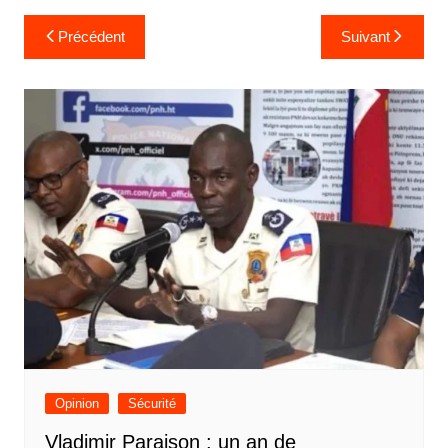
e
Navigation
Précédent
Suivant
de
l’article
Opinion
Sécurité
Vladimir Paraison : un an de