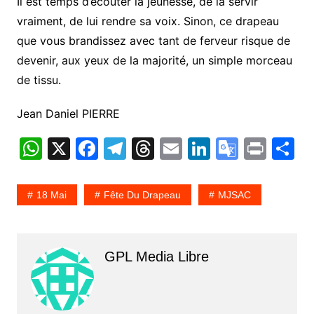
Il est temps d’écouter la jeunesse, de la servir
vraiment, de lui rendre sa voix. Sinon, ce drapeau
que vous brandissez avec tant de ferveur risque de
devenir, aux yeux de la majorité, un simple morceau
de tissu.
Jean Daniel PIERRE
W
X
F
T
T
E
Li
G
Pr
P
h
a
el
hr
m
n
o
in
a
at
c
e
e
ai
k
o
t
t
18 Mai
Fête Du Drapeau
MJSAC
s
e
gr
a
l
e
gl
g
A
b
a
d
dI
e
e
p
o
m
s
n
Tr
GPL Media Libre
p
o
a
k
n