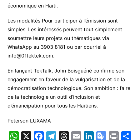
économique en Haïti.
Les modalités Pour participer à l’émission sont
simples. Les intéressés peuvent tout simplement
soumettre leurs projets ou thématiques via
WhatsApp au 3903 8181 ou par courriel à
info@01tektek.com.
En lançant TekTalk, John Boisguéné confirme son
engagement en faveur de la vulgarisation et de la
démocratisation technologique. Son ambition : faire
de la technologie un outil d’inclusion et
d’émancipation pour tous les Haïtiens.
Peterson LUXAMA
W
X
F
T
T
E
Li
G
Pr
P