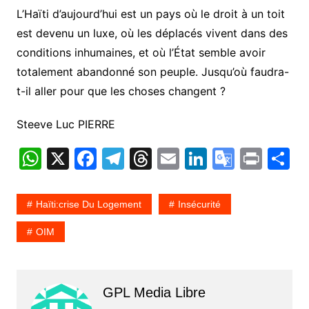
L’Haïti d’aujourd’hui est un pays où le droit à un toit
est devenu un luxe, où les déplacés vivent dans des
conditions inhumaines, et où l’État semble avoir
totalement abandonné son peuple. Jusqu’où faudra-
t-il aller pour que les choses changent ?
Steeve Luc PIERRE
W
X
F
T
T
E
Li
G
Pr
P
h
a
el
hr
m
n
o
in
a
at
c
e
e
ai
k
o
t
t
Haïti:crise Du Logement
Insécurité
s
e
gr
a
l
e
gl
g
OIM
A
b
a
d
dI
e
e
p
o
m
s
n
Tr
p
o
a
GPL Media Libre