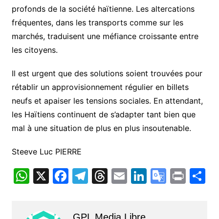
profonds de la société haïtienne. Les altercations
fréquentes, dans les transports comme sur les
marchés, traduisent une méfiance croissante entre
les citoyens.
Il est urgent que des solutions soient trouvées pour
rétablir un approvisionnement régulier en billets
neufs et apaiser les tensions sociales. En attendant,
les Haïtiens continuent de s’adapter tant bien que
mal à une situation de plus en plus insoutenable.
Steeve Luc PIERRE
W
X
F
T
T
E
Li
G
Pr
P
h
a
el
hr
m
n
o
in
a
at
c
e
e
ai
k
o
t
t
GPL Media Libre