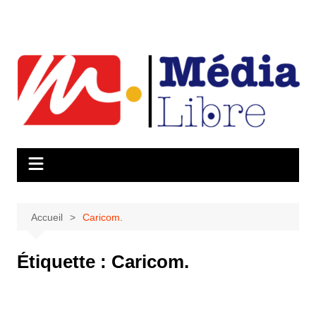
Aller
au
contenu
Accueil
Caricom.
Étiquette :
Caricom.