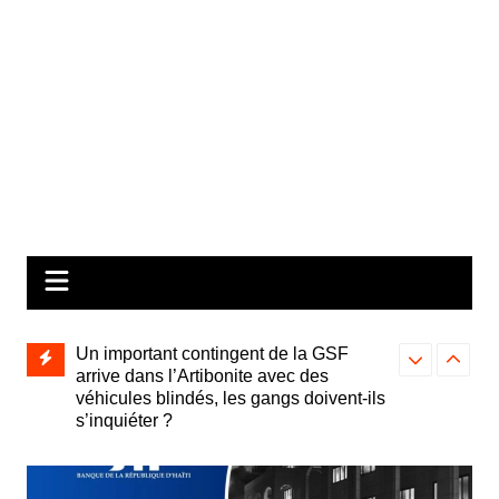
Un important contingent de la GSF
arrive dans l’Artibonite avec des
véhicules blindés, les gangs doivent-ils
s’inquiéter ?
TPS : juridiqu
David Howell succède à Henry T.
Haïtiens, dés
Wooster comme Chargé d’affaires des
contre l’expul
États-Unis en Haïti