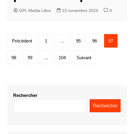
GPL Media Libre
15 novembre 2024
0
Pagination
Précédent
1
…
95
96
97
des
publications
98
99
…
104
Suivant
Rechercher
Rechercher