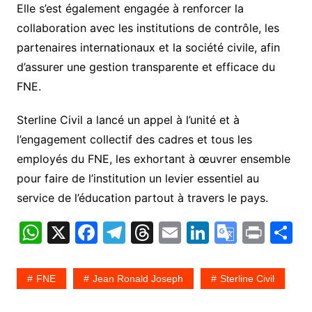
Elle s’est également engagée à renforcer la
collaboration avec les institutions de contrôle, les
partenaires internationaux et la société civile, afin
d’assurer une gestion transparente et efficace du
FNE.
Sterline Civil a lancé un appel à l’unité et à
l’engagement collectif des cadres et tous les
employés du FNE, les exhortant à œuvrer ensemble
pour faire de l’institution un levier essentiel au
service de l’éducation partout à travers le pays.
W
X
F
T
T
E
Li
G
Pr
P
h
a
el
hr
m
n
o
in
a
at
c
e
e
ai
k
o
t
t
FNE
Jean Ronald Joseph
Sterline Civil
s
e
gr
a
l
e
gl
g