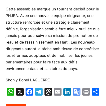
Cette assemblée marque un tournant décisif pour le
PHJEA. Avec une nouvelle équipe dirigeante, une
structure renforcée et une stratégie clairement
définie, l’organisation semble être mieux outillée que
jamais pour poursuivre sa mission de promotion de
l’eau et de l’assainissement en Haïti. Les nouveaux
dirigeants auront la tâche ambitieuse de concrétiser
les réformes adoptées et de mobiliser les jeunes
parlementaires pour faire face aux défis
environnementaux et sanitaires du pays.
Shonly Bonel LAGUERRE
W
X
F
T
T
E
Li
G
Pr
P
h
a
el
hr
m
n
o
in
a