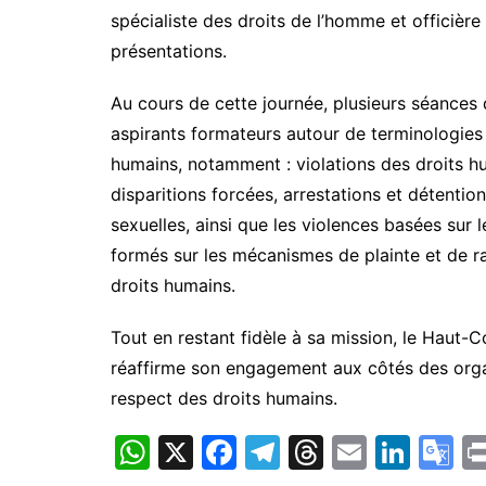
spécialiste des droits de l’homme et officière
présentations.
Au cours de cette journée, plusieurs séances 
aspirants formateurs autour de terminologies l
humains, notamment : violations des droits hum
disparitions forcées, arrestations et détention
sexuelles, ainsi que les violences basées sur
formés sur les mécanismes de plainte et de ra
droits humains.
Tout en restant fidèle à sa mission, le Haut
réaffirme son engagement aux côtés des organi
respect des droits humains.
W
X
F
T
T
E
Li
G