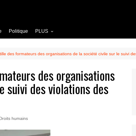
e
Politique
PLUS
Opinion
Culture
le des formateurs des organisations de la société civile sur le suivi de
Diplomatie
rmateurs des organisations
Société
le suivi des violations des
Agriculture
Littérature
Droits humains