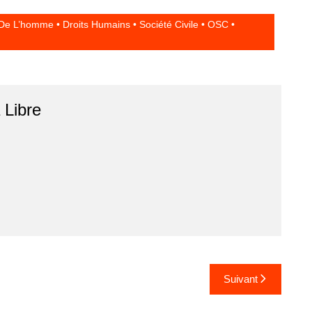
in
ar
t
ta
e L’homme • Droits Humains • Société Civile • OSC •
g
er
r
Libre
Suivant