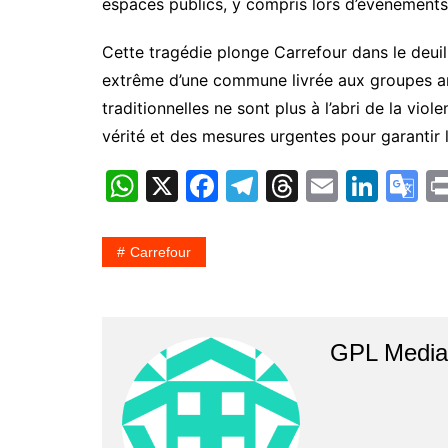
espaces publics, y compris lors d’événements 
Cette tragédie plonge Carrefour dans le deuil 
extrême d’une commune livrée aux groupes ar
traditionnelles ne sont plus à l’abri de la viol
vérité et des mesures urgentes pour garantir l
W
X
F
T
T
E
Li
G
h
a
el
hr
m
n
o
at
c
e
e
ai
k
o
Carrefour
s
e
gr
a
l
e
gl
A
b
a
d
dI
e
p
o
m
s
n
T
GPL Media 
p
o
a
k
n
sl