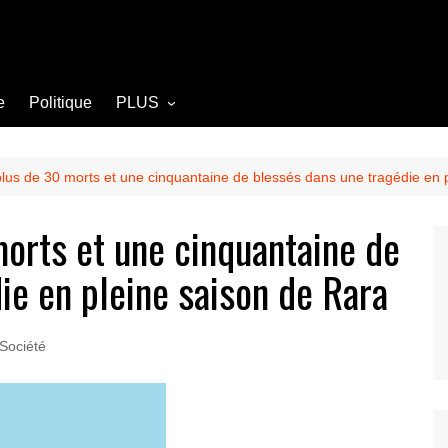
e
Politique
PLUS
Opinion
Culture
plus de 30 morts et une cinquantaine de blessés dans une tragédie en 
Diplomatie
morts et une cinquantaine de
Société
ie en pleine saison de Rara
Agriculture
Littérature
Société