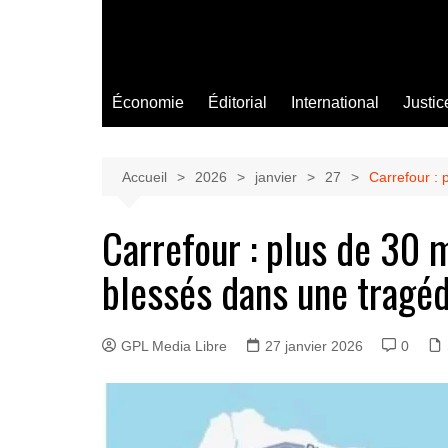
Économie
Éditorial
International
Justic
Accueil
2026
janvier
27
Carrefour : 
Carrefour : plus de 30 
blessés dans une tragéd
GPL Media Libre
27 janvier 2026
0