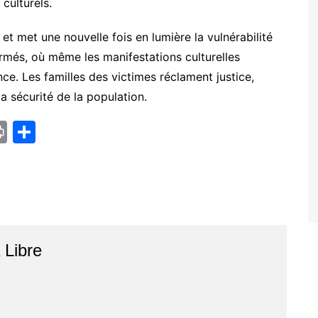
culturels.
et met une nouvelle fois en lumière la vulnérabilité
més, où même les manifestations culturelles
ence. Les familles des victimes réclament justice,
a sécurité de la population.
Pr
P
in
ar
t
ta
g
er
r
Libre