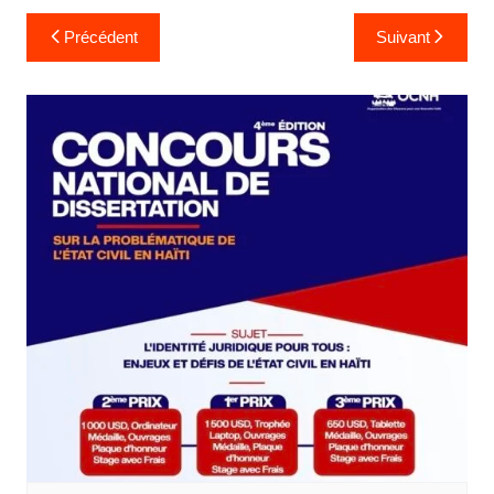
Navigation
Précédent
Suivant
de
l’article