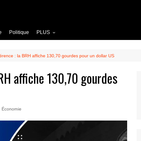
e
Politique
PLUS
Opinion
Culture
érence : la BRH affiche 130,70 gourdes pour un dollar US
Diplomatie
BRH affiche 130,70 gourdes
Société
Agriculture
Littérature
Économie