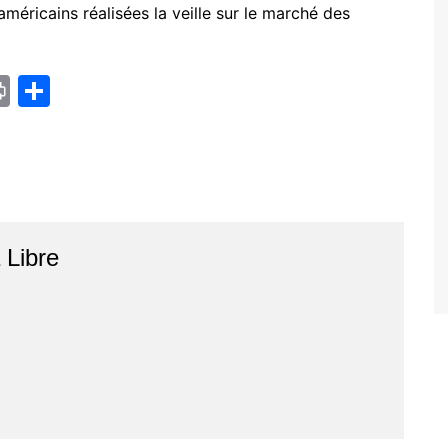
américains réalisées la veille sur le marché des
Pr
P
in
ar
t
ta
g
er
r
Libre