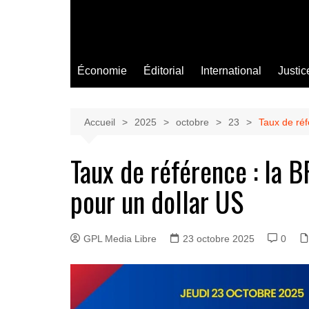
Économie
Éditorial
International
Justic
Accueil
2025
octobre
23
Taux de réf
Taux de référence : la 
pour un dollar US
GPL Media Libre
23 octobre 2025
0