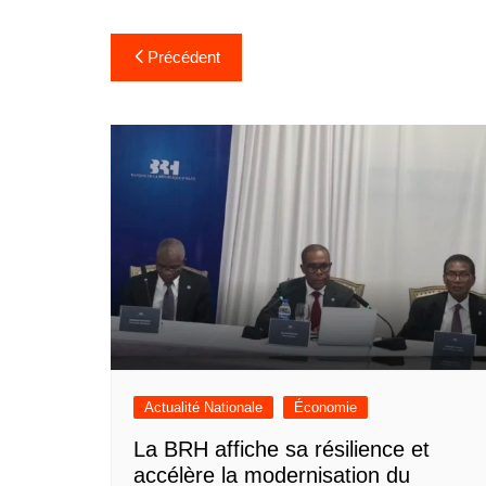
Navigation
Précédent
de
l’article
Actualité Nationale
Économie
La BRH affiche sa résilience et
accélère la modernisation du