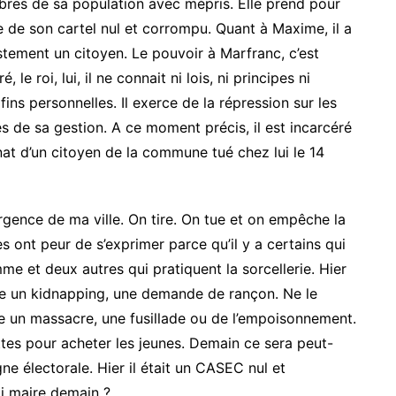
embres de sa population avec mépris. Elle prend pour
e de son cartel nul et corrompu. Quant à Maxime, il a
stement un citoyen. Le pouvoir à Marfranc, c’est
, le roi, lui, il ne connait ni lois, ni principes ni
 fins personnelles. Il exerce de la répression sur les
de sa gestion. A ce moment précis, il est incarcéré
at d’un citoyen de la commune tué chez lui le 14
urgence de ma ville. On tire. On tue et on empêche la
es ont peur de s’exprimer parce qu’il y a certains qui
me et deux autres qui pratiquent la sorcellerie. Hier
tre un kidnapping, une demande de rançon. Ne le
re un massacre, une fusillade ou de l’empoisonnement.
ttes pour acheter les jeunes. Demain ce sera peut-
e électorale. Hier il était un CASEC nul et
i maire demain ?