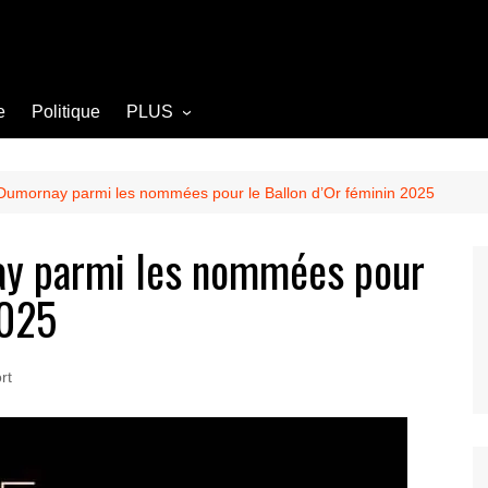
e
Politique
PLUS
Opinion
Culture
 Dumornay parmi les nommées pour le Ballon d’Or féminin 2025
Diplomatie
ay parmi les nommées pour
Société
2025
Agriculture
Littérature
rt