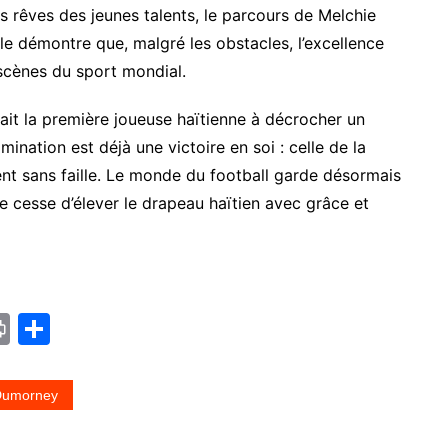
s rêves des jeunes talents, le parcours de Melchie
le démontre que, malgré les obstacles, l’excellence
 scènes du sport mondial.
ait la première joueuse haïtienne à décrocher un
ination est déjà une victoire en soi : celle de la
ent sans faille. Le monde du football garde désormais
ne cesse d’élever le drapeau haïtien avec grâce et
Pr
P
in
ar
t
ta
 Dumorney
g