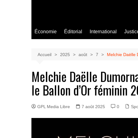
Économie
Éditorial
International
Justic
Accueil
2025
août
7
Melchie Daëlle
Melchie Daëlle Dumorn
le Ballon d’Or féminin 
GPL Media Libre
7 août 2025
0
Spo