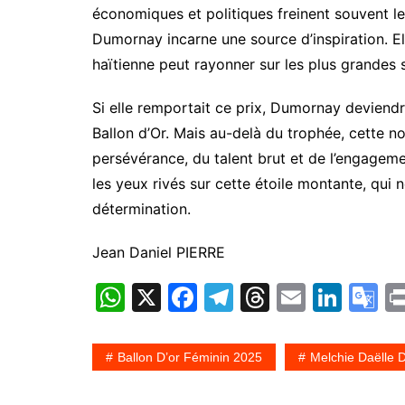
économiques et politiques freinent souvent le
Dumornay incarne une source d’inspiration. El
haïtienne peut rayonner sur les plus grandes
Si elle remportait ce prix, Dumornay deviendr
Ballon d’Or. Mais au-delà du trophée, cette nom
persévérance, du talent brut et de l’engagem
les yeux rivés sur cette étoile montante, qui 
détermination.
Jean Daniel PIERRE
W
X
F
T
T
E
Li
G
h
a
el
hr
m
n
o
at
c
e
e
ai
k
o
Ballon D’or Féminin 2025
Melchie Daëlle
s
e
gr
a
l
e
gl