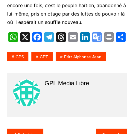
encore une fois, c’est le peuple haïtien, abandonné à
lui-même, pris en otage par des luttes de pouvoir là
où il espérait un souffle nouveau.
W
X
F
T
T
E
Li
G
Pr
P
h
a
el
hr
m
n
o
in
a
at
c
e
e
ai
k
o
t
t
CPS
CPT
Fritz Alphonse Jean
s
e
gr
a
l
e
gl
g
A
b
a
d
dI
e
e
p
o
m
s
n
Tr
GPL Media Libre
p
o
a
k
n
sl
at
e
Navigation