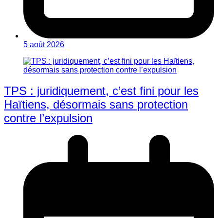
5 août 2026
TPS : juridiquement, c’est fini pour les
Haïtiens, désormais sans protection
contre l’expulsion