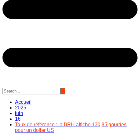
Accueil
2025
juin
16
Taux de référence : la BRH affiche 130,85 gourdes
pour un dollar US