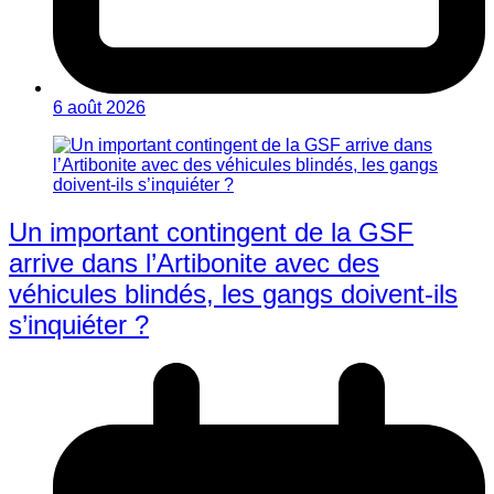
6 août 2026
Un important contingent de la GSF
arrive dans l’Artibonite avec des
véhicules blindés, les gangs doivent-ils
s’inquiéter ?