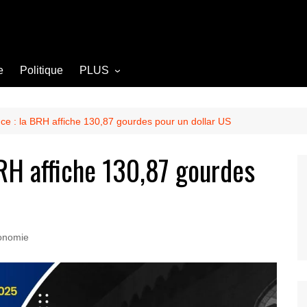
e
Politique
PLUS
Opinion
Culture
ce : la BRH affiche 130,87 gourdes pour un dollar US
Diplomatie
BRH affiche 130,87 gourdes
Société
Agriculture
Littérature
onomie