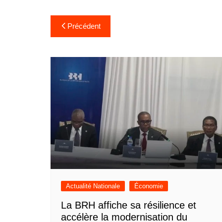
Navigation
Précédent
de
l’article
Actualité Nationale
Économie
La BRH affiche sa résilience et
accélère la modernisation du