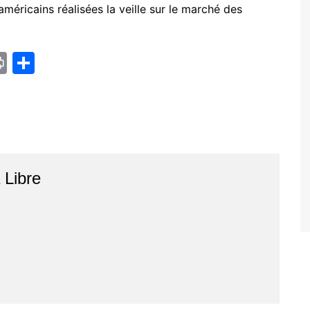
américains réalisées la veille sur le marché des
Pr
P
in
ar
t
ta
g
er
r
Libre