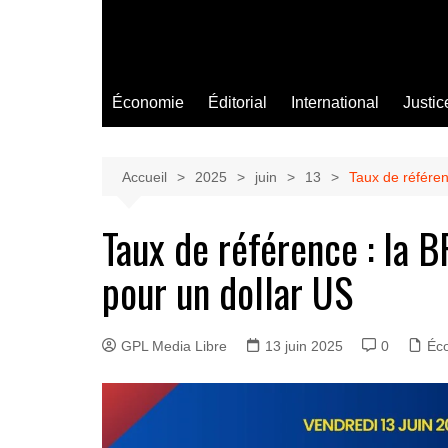
Économie
Éditorial
International
Justic
Accueil
2025
juin
13
Taux de référen
Taux de référence : la 
pour un dollar US
GPL Media Libre
13 juin 2025
0
Éc