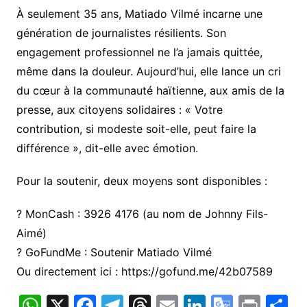
À seulement 35 ans, Matiado Vilmé incarne une
génération de journalistes résilients. Son
engagement professionnel ne l’a jamais quittée,
même dans la douleur. Aujourd’hui, elle lance un cri
du cœur à la communauté haïtienne, aux amis de la
presse, aux citoyens solidaires : « Votre
contribution, si modeste soit-elle, peut faire la
différence », dit-elle avec émotion.
Pour la soutenir, deux moyens sont disponibles :
? MonCash : 3926 4176 (au nom de Johnny Fils-
Aimé)
? GoFundMe : Soutenir Matiado Vilmé
Ou directement ici : https://gofund.me/42b07589
W
X
F
T
T
E
Li
G
Pr
P