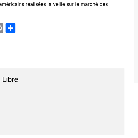
américains réalisées la veille sur le marché des
Pr
P
in
ar
t
ta
g
er
r
Libre