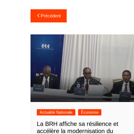
Navigation
Précédent
de
l’article
Actualité Nationale
Économie
La BRH affiche sa résilience et
accélère la modernisation du