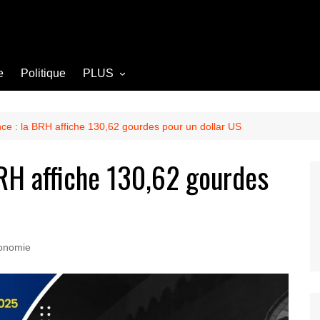
e
Politique
PLUS
Opinion
Culture
ce : la BRH affiche 130,62 gourdes pour un dollar US
Diplomatie
BRH affiche 130,62 gourdes
Société
Agriculture
Littérature
onomie