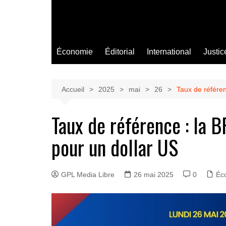
Économie
Éditorial
International
Justic
Accueil
2025
mai
26
Taux de référen
Taux de référence : la 
pour un dollar US
GPL Media Libre
26 mai 2025
0
Éc