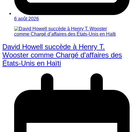
6 août 2026
David Howell succède à Henry T.
Wooster comme Chargé d’affaires des
États-Unis en Haïti