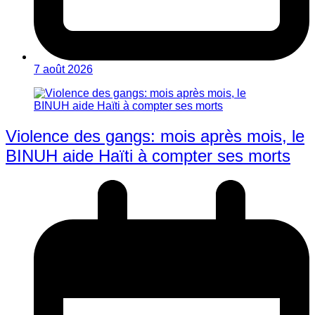
7 août 2026
Violence des gangs: mois après mois, le
BINUH aide Haïti à compter ses morts