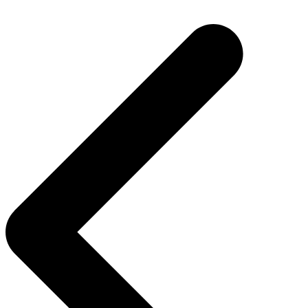
Navigation
de
l’article