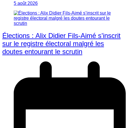
5 août 2026
Élections : Alix Didier Fils-Aimé s’inscrit
sur le registre électoral malgré les
doutes entourant le scrutin