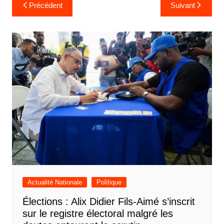
e
Navigation
Précédent
Suivant
de
l’article
Actualité Nationale
Politique
Élections : Alix Didier Fils-Aimé s’inscrit
sur le registre électoral malgré les