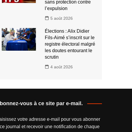
sans protection contre
l’expulsion
5 août 2026
Élections : Alix Didier
Fils-Aimé s’inscrit sur le
registre électoral malgré
les doutes entourant le
scrutin
4 août 2026
bonnez-vous à ce site par e-mail.
aisissez votre adresse e-mail pour vous abonner
ce journal et recevoir une notification de chaque