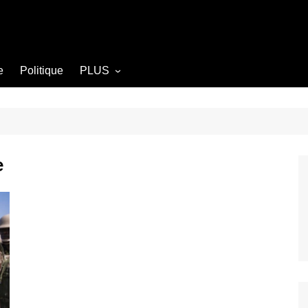
e
Politique
PLUS
Opinion
Culture
Diplomatie
e
Société
Agriculture
Littérature