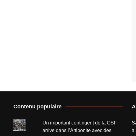
Contenu populaire
A
Un important contingent de la GSF
S
arrive dans l’Artibonite avec des
à 