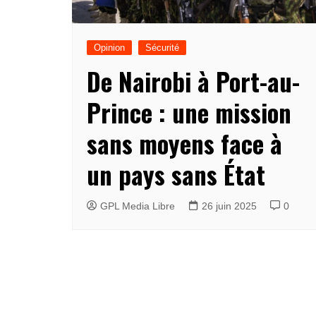
Opinion
Sécurité
De Nairobi à Port-au-
Prince : une mission
sans moyens face à
un pays sans État
GPL Media Libre
26 juin 2025
0